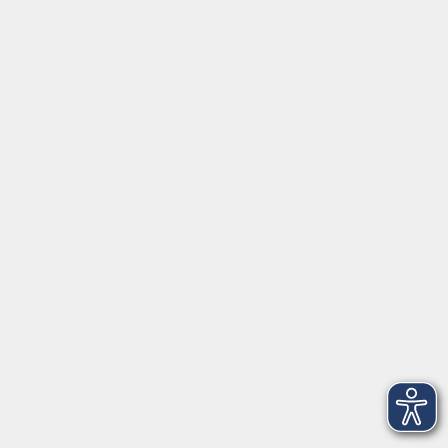
Widerrufsbelehrung
Barrierefreiheit
Widerruf
Volkshochschule Dreiländereck
Poststraße 8
02708 Löbau
info@vhs-dle.de
Tel. Löbau: 03585 - 41 77 442
Tel. Zittau: 03585 - 41 77 448
Tel. Görlitz: 03581 - 40 37 43
Tel. Niesky: 03588 - 20 19 63
Tel. Weißwasser: 03576 - 27 83 0