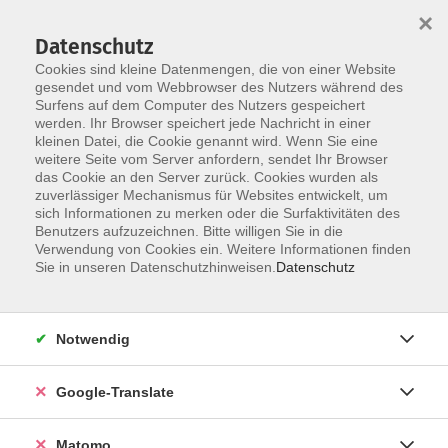
×
Datenschutz
Cookies sind kleine Datenmengen, die von einer Website
gesendet und vom Webbrowser des Nutzers während des
Surfens auf dem Computer des Nutzers gespeichert
Skip to main content
werden. Ihr Browser speichert jede Nachricht in einer
kleinen Datei, die Cookie genannt wird. Wenn Sie eine
weitere Seite vom Server anfordern, sendet Ihr Browser
das Cookie an den Server zurück. Cookies wurden als
zuverlässiger Mechanismus für Websites entwickelt, um
sich Informationen zu merken oder die Surfaktivitäten des
Benutzers aufzuzeichnen. Bitte willigen Sie in die
Verwendung von Cookies ein. Weitere Informationen finden
Sie in unseren Datenschutzhinweisen.
Datenschutz
Sie sind hier:
Kultur- Gestalten
Malen/Zeichnen/Drucktechnik
Notwendig
Workshop für Einsteiger/ Aquarellmalerei -
Google-Translate
Farbenpracht und Blütenzauber
Matomo