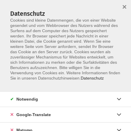
×
Datenschutz
Cookies sind kleine Datenmengen, die von einer Website
gesendet und vom Webbrowser des Nutzers während des
Surfens auf dem Computer des Nutzers gespeichert
Skip to main content
werden. Ihr Browser speichert jede Nachricht in einer
kleinen Datei, die Cookie genannt wird. Wenn Sie eine
weitere Seite vom Server anfordern, sendet Ihr Browser
das Cookie an den Server zurück. Cookies wurden als
zuverlässiger Mechanismus für Websites entwickelt, um
sich Informationen zu merken oder die Surfaktivitäten des
Benutzers aufzuzeichnen. Bitte willigen Sie in die
Verwendung von Cookies ein. Weitere Informationen finden
Sie in unseren Datenschutzhinweisen.
Datenschutz
Sie sind hier:
Kultur- Gestalten
Malen/Zeichnen/Drucktechnik
Notwendig
„Zu empfinden, was er sieht, zu geben, was er
Google-Translate
empfindet, macht das Leben des Künstlers
aus.“ (Max Klinger)
Matomo