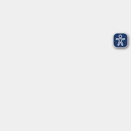
Tel. Löbau: 03585 - 41 77 442
Tel. Zittau: 03585 - 41 77 448
Tel. Görlitz: 03581 - 40 37 43
Tel. Niesky: 03588 - 20 19 63
Tel. Weißwasser: 03576 - 27 83 0
Öffnungszeiten - Ferien
Montag
09:00 - 12:00 Uhr
Dienstag
09:00 - 12:00 und 13:00 - 16:00 Uhr
Mittwoch
09:00 - 12:00 und 13:00 - 16:00 Uhr
Donnerstag
09:00 - 12:00 und 13:00 - 16:00 Uhr
Freitag
09:00 - 12:00 Uhr
Die Volkshochschule Dreiländereck wird mitfinanziert durch