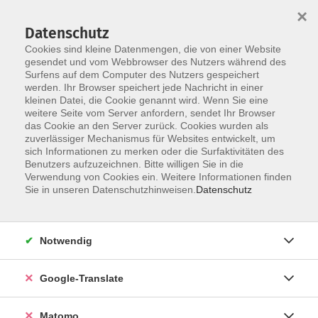
×
Datenschutz
Cookies sind kleine Datenmengen, die von einer Website
gesendet und vom Webbrowser des Nutzers während des
Surfens auf dem Computer des Nutzers gespeichert
Skip to main content
werden. Ihr Browser speichert jede Nachricht in einer
kleinen Datei, die Cookie genannt wird. Wenn Sie eine
weitere Seite vom Server anfordern, sendet Ihr Browser
das Cookie an den Server zurück. Cookies wurden als
zuverlässiger Mechanismus für Websites entwickelt, um
sich Informationen zu merken oder die Surfaktivitäten des
Benutzers aufzuzeichnen. Bitte willigen Sie in die
Verwendung von Cookies ein. Weitere Informationen finden
Sie in unseren Datenschutzhinweisen.
Datenschutz
Sie sind hier:
Kultur- Gestalten
Plastisches Gestalten
Notwendig
Freies Gestalten mit Ton - offen für alle
Keramikfreunde
Google-Translate
Unter fachlicher Anleitung lernen und festigen Sie
Matomo