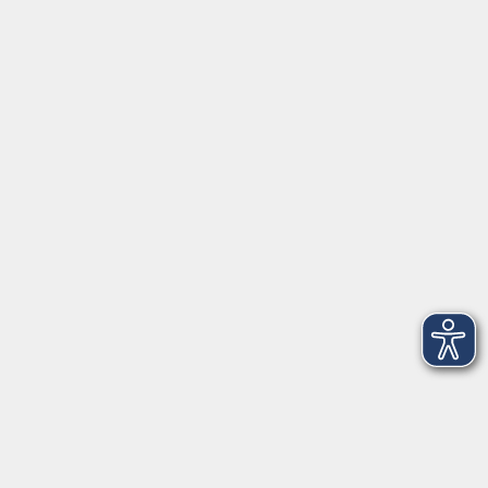
Barrierefreiheit
Widerruf
Volkshochschule Dreiländereck
Poststraße 8
02708 Löbau
info@vhs-dle.de
Tel. Löbau: 03585 - 41 77 442
Tel. Zittau: 03585 - 41 77 448
Tel. Görlitz: 03581 - 40 37 43
Tel. Niesky: 03588 - 20 19 63
Tel. Weißwasser: 03576 - 27 83 0