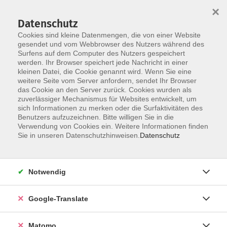
×
Datenschutz
Cookies sind kleine Datenmengen, die von einer Website
gesendet und vom Webbrowser des Nutzers während des
Surfens auf dem Computer des Nutzers gespeichert
Skip to main content
werden. Ihr Browser speichert jede Nachricht in einer
kleinen Datei, die Cookie genannt wird. Wenn Sie eine
weitere Seite vom Server anfordern, sendet Ihr Browser
Der Kurs konnte nicht gefunden werden.
das Cookie an den Server zurück. Cookies wurden als
zuverlässiger Mechanismus für Websites entwickelt, um
sich Informationen zu merken oder die Surfaktivitäten des
Benutzers aufzuzeichnen. Bitte willigen Sie in die
Verwendung von Cookies ein. Weitere Informationen finden
Impressum
Sie in unseren Datenschutzhinweisen.
Datenschutz
Datenschutzerklärung
AGB
Notwendig
Widerrufsbelehrung
Barrierefreiheit
Google-Translate
Widerruf
Matomo