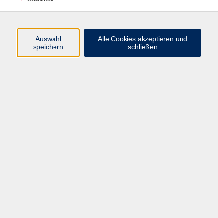
Programm
Auswahl
Alle Cookies akzeptieren und
speichern
schließen
Gesellschaft
Kultur
Gesundheit
Sprachen
Beruf
jungeVHS
Digitales
vhs.Media
JKON
Inhalte