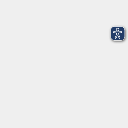
Dienstag
09:00 - 12:00 und 13:00 - 16:00 Uhr
Mittwoch
09:00 - 12:00 und 13:00 - 16:00 Uhr
Donnerstag
09:00 - 12:00 und 13:00 - 16:00 Uhr
Freitag
09:00 - 12:00 Uhr
Die Volkshochschule Dreiländereck wird mitfinanziert durch
Steuermittel auf der Grundlage des von den Abgeordneten des
Sächsischen Landtags beschlossenen Haushalts.