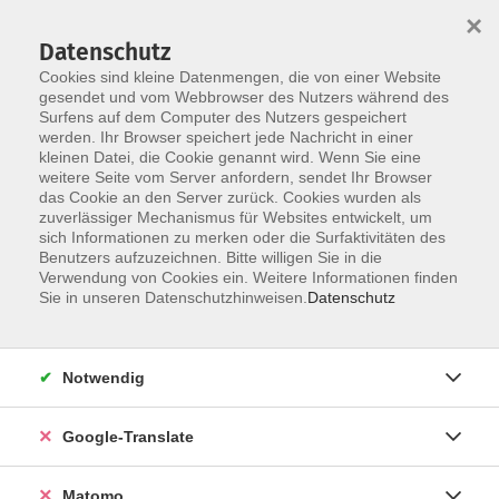
×
Datenschutz
Cookies sind kleine Datenmengen, die von einer Website
gesendet und vom Webbrowser des Nutzers während des
Surfens auf dem Computer des Nutzers gespeichert
Skip to main content
werden. Ihr Browser speichert jede Nachricht in einer
kleinen Datei, die Cookie genannt wird. Wenn Sie eine
weitere Seite vom Server anfordern, sendet Ihr Browser
Der Kurs konnte nicht gefunden werden.
das Cookie an den Server zurück. Cookies wurden als
zuverlässiger Mechanismus für Websites entwickelt, um
sich Informationen zu merken oder die Surfaktivitäten des
Benutzers aufzuzeichnen. Bitte willigen Sie in die
Verwendung von Cookies ein. Weitere Informationen finden
Impressum
Sie in unseren Datenschutzhinweisen.
Datenschutz
Datenschutzerklärung
AGB
Notwendig
Widerrufsbelehrung
Barrierefreiheit
Google-Translate
Widerruf
Matomo