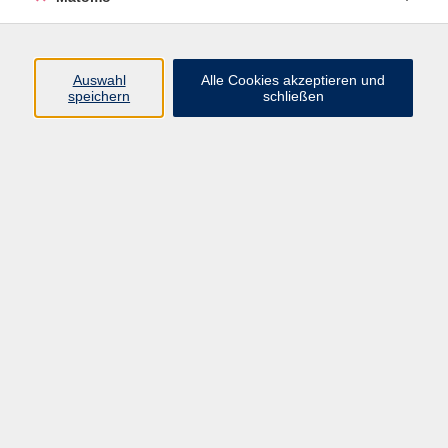
Programm
Auswahl
Alle Cookies akzeptieren und
speichern
schließen
Gesellschaft
Kultur
Gesundheit
Sprachen
Beruf
jungeVHS
Digitales
vhs.Media
JKON
Inhalte