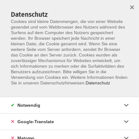
×
Datenschutz
Cookies sind kleine Datenmengen, die von einer Website
gesendet und vom Webbrowser des Nutzers während des
Surfens auf dem Computer des Nutzers gespeichert
Skip to main content
werden. Ihr Browser speichert jede Nachricht in einer
kleinen Datei, die Cookie genannt wird. Wenn Sie eine
weitere Seite vom Server anfordern, sendet Ihr Browser
Der Kurs konnte nicht gefunden werden.
das Cookie an den Server zurück. Cookies wurden als
zuverlässiger Mechanismus für Websites entwickelt, um
sich Informationen zu merken oder die Surfaktivitäten des
Benutzers aufzuzeichnen. Bitte willigen Sie in die
Verwendung von Cookies ein. Weitere Informationen finden
Impressum
Sie in unseren Datenschutzhinweisen.
Datenschutz
Datenschutzerklärung
AGB
Notwendig
Widerrufsbelehrung
Barrierefreiheit
Google-Translate
Widerruf
Matomo