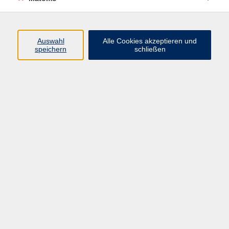
Programm
Auswahl
Alle Cookies akzeptieren und
speichern
schließen
Gesellschaft
Kultur
Gesundheit
Sprachen
Beruf
jungeVHS
Digitales
vhs.Media
JKON
Inhalte