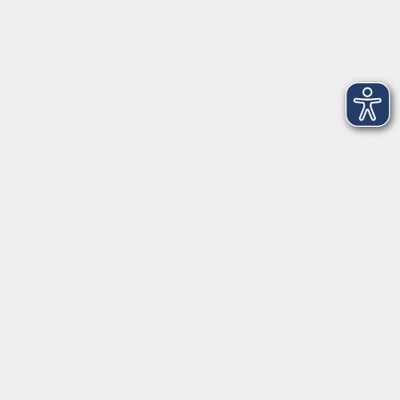
Dienstag
09:00 - 12:00 und 13:00 - 16:00 Uhr
Mittwoch
09:00 - 12:00 und 13:00 - 16:00 Uhr
Donnerstag
09:00 - 12:00 und 13:00 - 16:00 Uhr
Freitag
09:00 - 12:00 Uhr
Die Volkshochschule Dreiländereck wird mitfinanziert durch
Steuermittel auf der Grundlage des von den Abgeordneten des
Sächsischen Landtags beschlossenen Haushalts.