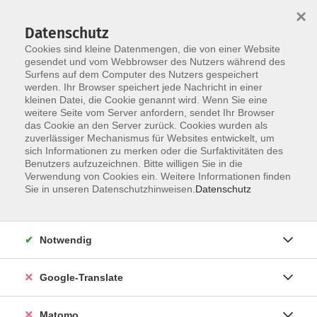
×
Datenschutz
Cookies sind kleine Datenmengen, die von einer Website
gesendet und vom Webbrowser des Nutzers während des
Surfens auf dem Computer des Nutzers gespeichert
Skip to main content
werden. Ihr Browser speichert jede Nachricht in einer
kleinen Datei, die Cookie genannt wird. Wenn Sie eine
weitere Seite vom Server anfordern, sendet Ihr Browser
Der Kurs konnte nicht gefunden werden.
das Cookie an den Server zurück. Cookies wurden als
zuverlässiger Mechanismus für Websites entwickelt, um
sich Informationen zu merken oder die Surfaktivitäten des
Benutzers aufzuzeichnen. Bitte willigen Sie in die
Verwendung von Cookies ein. Weitere Informationen finden
Impressum
Sie in unseren Datenschutzhinweisen.
Datenschutz
Datenschutzerklärung
AGB
Notwendig
Widerrufsbelehrung
Barrierefreiheit
Google-Translate
Widerruf
Matomo