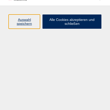
Programm
Auswahl
Alle Cookies akzeptieren und
speichern
schließen
Gesellschaft
Kultur
Gesundheit
Sprachen
Beruf
jungeVHS
Digitales
vhs.Media
JKON
Inhalte