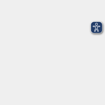
Dienstag
09:00 - 12:00 und 13:00 - 16:00 Uhr
Mittwoch
09:00 - 12:00 und 13:00 - 16:00 Uhr
Donnerstag
09:00 - 12:00 und 13:00 - 16:00 Uhr
Freitag
09:00 - 12:00 Uhr
Die Volkshochschule Dreiländereck wird mitfinanziert durch
Steuermittel auf der Grundlage des von den Abgeordneten des
Sächsischen Landtags beschlossenen Haushalts.