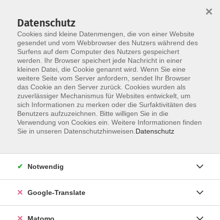
×
Datenschutz
Cookies sind kleine Datenmengen, die von einer Website
gesendet und vom Webbrowser des Nutzers während des
Surfens auf dem Computer des Nutzers gespeichert
Skip to main content
werden. Ihr Browser speichert jede Nachricht in einer
kleinen Datei, die Cookie genannt wird. Wenn Sie eine
weitere Seite vom Server anfordern, sendet Ihr Browser
das Cookie an den Server zurück. Cookies wurden als
zuverlässiger Mechanismus für Websites entwickelt, um
sich Informationen zu merken oder die Surfaktivitäten des
Benutzers aufzuzeichnen. Bitte willigen Sie in die
Verwendung von Cookies ein. Weitere Informationen finden
Sie in unseren Datenschutzhinweisen.
Datenschutz
Sie sind hier:
Sprachen
Deutsch als Fremdsprache bzw.
Notwendig
Zweitsprache
Integrationskurs
Google-Translate
Test "Leben in Deutschland"
Matomo