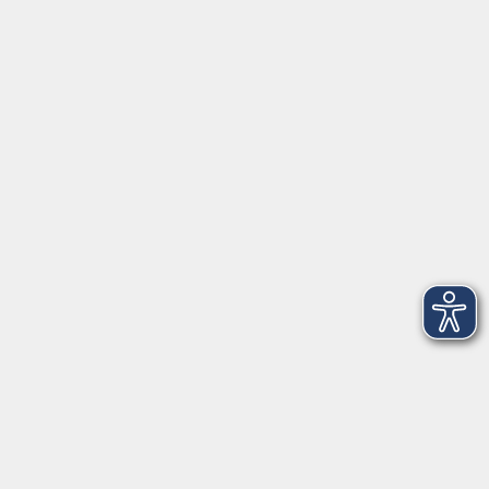
Über uns
Rechtliches
Impressum
Datenschutzerklärung
AGB
Widerrufsbelehrung
Barrierefreiheit
Widerruf
Volkshochschule Dreiländereck
Poststraße 8
02708 Löbau