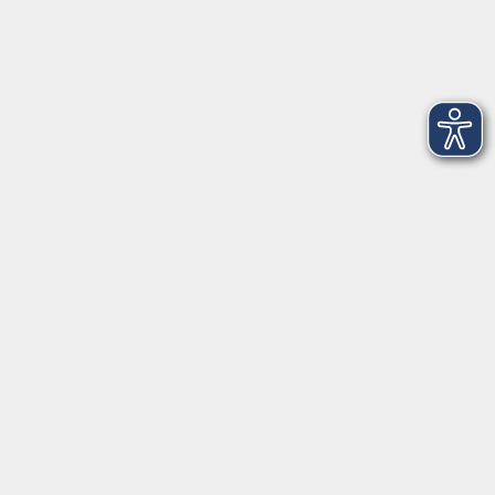
Dienstag
09:00 - 12:00 und 13:00 - 16:00 Uhr
Mittwoch
09:00 - 12:00 und 13:00 - 16:00 Uhr
Donnerstag
09:00 - 12:00 und 13:00 - 16:00 Uhr
Freitag
09:00 - 12:00 Uhr
Die Volkshochschule Dreiländereck wird mitfinanziert durch
Steuermittel auf der Grundlage des von den Abgeordneten des
Sächsischen Landtags beschlossenen Haushalts.