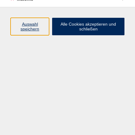
Programm
Auswahl
Alle Cookies akzeptieren und
speichern
schließen
Gesellschaft
Kultur
Gesundheit
Sprachen
Beruf
jungeVHS
Digitales
vhs.Media
JKON
Inhalte