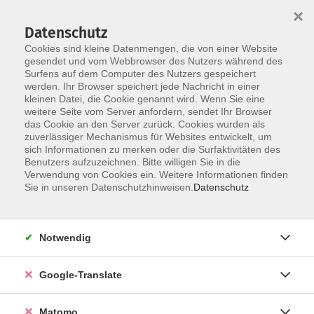
×
Datenschutz
Cookies sind kleine Datenmengen, die von einer Website
gesendet und vom Webbrowser des Nutzers während des
Surfens auf dem Computer des Nutzers gespeichert
Skip to main content
werden. Ihr Browser speichert jede Nachricht in einer
kleinen Datei, die Cookie genannt wird. Wenn Sie eine
weitere Seite vom Server anfordern, sendet Ihr Browser
Der Kurs konnte nicht gefunden werden.
das Cookie an den Server zurück. Cookies wurden als
zuverlässiger Mechanismus für Websites entwickelt, um
sich Informationen zu merken oder die Surfaktivitäten des
Benutzers aufzuzeichnen. Bitte willigen Sie in die
Verwendung von Cookies ein. Weitere Informationen finden
Impressum
Sie in unseren Datenschutzhinweisen.
Datenschutz
Datenschutzerklärung
AGB
Notwendig
Widerrufsbelehrung
Barrierefreiheit
Google-Translate
Widerruf
Matomo