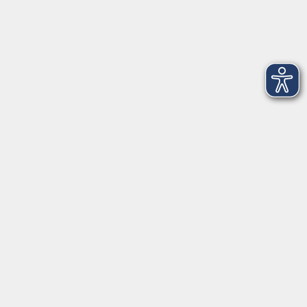
Dienstag
09:00 - 12:00 und 13:00 - 16:00 Uhr
Mittwoch
09:00 - 12:00 und 13:00 - 16:00 Uhr
Donnerstag
09:00 - 12:00 und 13:00 - 16:00 Uhr
Freitag
09:00 - 12:00 Uhr
Die Volkshochschule Dreiländereck wird mitfinanziert durch
Steuermittel auf der Grundlage des von den Abgeordneten des
Sächsischen Landtags beschlossenen Haushalts.