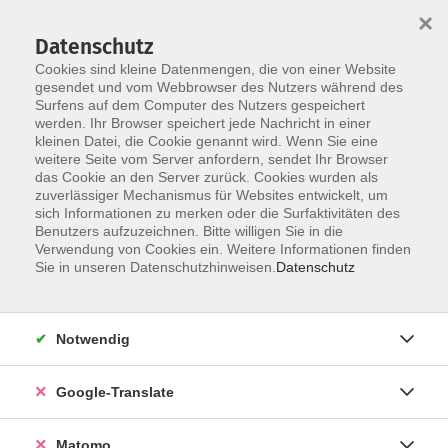
×
Datenschutz
Cookies sind kleine Datenmengen, die von einer Website
gesendet und vom Webbrowser des Nutzers während des
Surfens auf dem Computer des Nutzers gespeichert
Skip to main content
werden. Ihr Browser speichert jede Nachricht in einer
kleinen Datei, die Cookie genannt wird. Wenn Sie eine
weitere Seite vom Server anfordern, sendet Ihr Browser
Der Kurs konnte nicht gefunden werden.
das Cookie an den Server zurück. Cookies wurden als
zuverlässiger Mechanismus für Websites entwickelt, um
sich Informationen zu merken oder die Surfaktivitäten des
Benutzers aufzuzeichnen. Bitte willigen Sie in die
Verwendung von Cookies ein. Weitere Informationen finden
Impressum
Sie in unseren Datenschutzhinweisen.
Datenschutz
Datenschutzerklärung
AGB
Notwendig
Widerrufsbelehrung
Barrierefreiheit
Google-Translate
Widerruf
Matomo