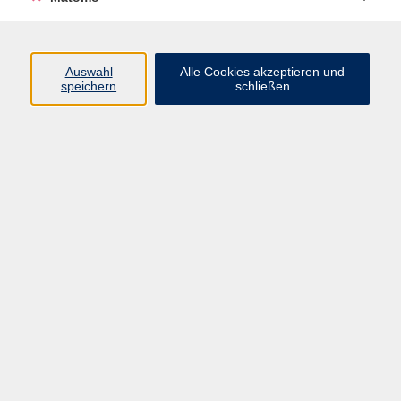
Programm
Auswahl
Alle Cookies akzeptieren und
speichern
schließen
Gesellschaft
Kultur
Gesundheit
Sprachen
Beruf
jungeVHS
Digitales
vhs.Media
JKON
Inhalte