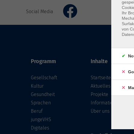
gespei
Cookie
Social Media
Ihr Br
Mechan
Surfak
von Co
Daten
No
Programm
Inhalte
Go
Gesellschaft
Startseite
Kultur
Aktuelles
Ma
Gesundheit
Projekte
Sprachen
Informationen
Beruf
Über uns
jungeVHS
Digitales