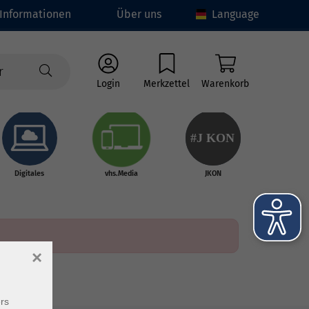
Informationen
Über uns
Language
Login
Merkzettel
Warenkorb
#J
K
ON
Digitales
vhs.Media
JKON
×
rs