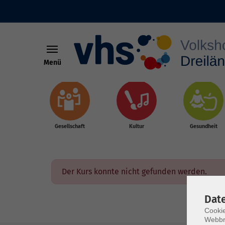
Menü
Skip to main content
Gesellschaft
Kultur
Gesundheit
Der Kurs konnte nicht gefunden werden.
Dat
Cookie
Webbr