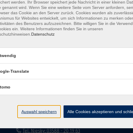
chert werden. Ihr Browser speichert jede Nachricht in einer kleinen Dat
 genannt wird. Wenn Sie eine weitere Seite vom Server anfordern, se
Impressum
Datenschutzerklärung
AG
owser das Cookie an den Server zurück. Cookies wurden als zuverlässi
ismus für Websites entwickelt, um sich Informationen zu merken oder
tivitäten des Benutzers aufzuzeichnen. Bitte willigen Sie in die Verwen
okies ein. Weitere Informationen finden Sie in unseren
schutzhinweisen.
Datenschutz
twendig
Volkshochschule Dreiländereck
ogle-Translate
Poststraße 8
02708 Löbau
tomo
info@vhs-dle.de
Tel. Löbau: 03585 - 41 77 442
Auswahl speichern
Alle Cookies akzeptieren und schl
Tel. Zittau: 03585 - 41 77 448
Tel. Görlitz: 03581 - 40 37 43
Tel. Niesky: 03588 - 20 19 63