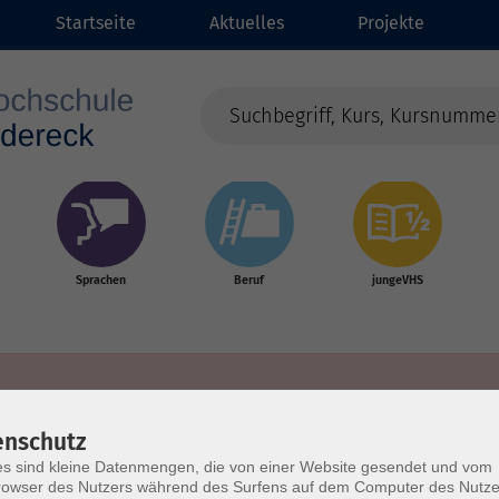
Startseite
Aktuelles
Projekte
Sprachen
Beruf
jungeVHS
enschutz
s sind kleine Datenmengen, die von einer Website gesendet und vom
owser des Nutzers während des Surfens auf dem Computer des Nutze