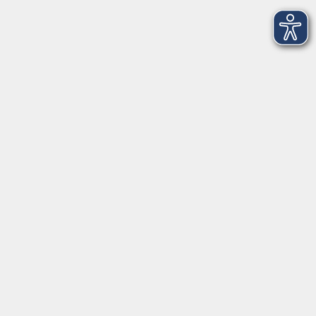
Öffnungszeiten - Ferien
Montag
09:00 - 12:00 Uhr
Dienstag
09:00 - 12:00 und 13:00 - 16:00 Uhr
Mittwoch
09:00 - 12:00 und 13:00 - 16:00 Uhr
Donnerstag
09:00 - 12:00 und 13:00 - 16:00 Uhr
Freitag
09:00 - 12:00 Uhr
Die Volkshochschule Dreiländereck wird mitfinanziert durch
Steuermittel auf der Grundlage des von den Abgeordneten des
Sächsischen Landtags beschlossenen Haushalts.