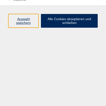
Sprachen
03576 27 83 13
katrin.delitz@vhs-dle.de
Auswahl
Alle Cookies akzeptieren und
speichern
schließen
Milena Hruška
Fachbereich Sprachen | Integration
03585 41 77 446
milena.hruska@vhs-dle.de
Hanna Jüling
Marketing und Projektmanagement
| Fachbereich Sprachen
03581 40 37 46 / 01737367857
hanna.jueling@vhs-dle.de
Anna Sítorová
Lehrkraft Integration
03585 41 77 447
anna.sitorova@vhs-dle.de