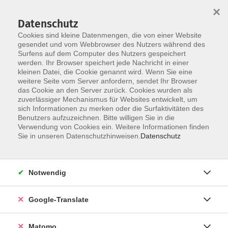
×
Datenschutz
Cookies sind kleine Datenmengen, die von einer Website
gesendet und vom Webbrowser des Nutzers während des
Surfens auf dem Computer des Nutzers gespeichert
Skip to main content
werden. Ihr Browser speichert jede Nachricht in einer
kleinen Datei, die Cookie genannt wird. Wenn Sie eine
weitere Seite vom Server anfordern, sendet Ihr Browser
das Cookie an den Server zurück. Cookies wurden als
B1 Fortgeschrittene
zuverlässiger Mechanismus für Websites entwickelt, um
sich Informationen zu merken oder die Surfaktivitäten des
Benutzers aufzuzeichnen. Bitte willigen Sie in die
Verwendung von Cookies ein. Weitere Informationen finden
Sie in unseren Datenschutzhinweisen.
Datenschutz
4 Kurse
Notwendig
zurück zu Tschechisch
Google-Translate
Katrin Delitz
stellvertretende Einrichtungsleiterin
Matomo
| Fachbereich Gesellschaft und