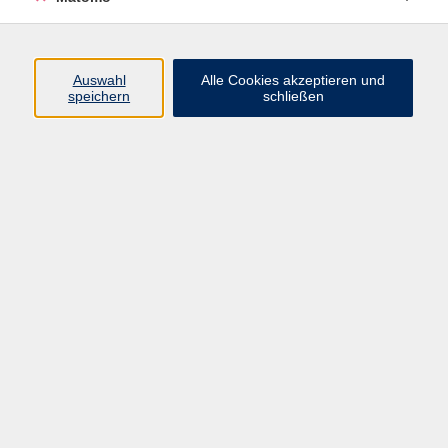
Programm
Auswahl
Alle Cookies akzeptieren und
speichern
schließen
Gesellschaft
Kultur
Gesundheit
Sprachen
Beruf
jungeVHS
Digitales
vhs.Media
JKON
Inhalte