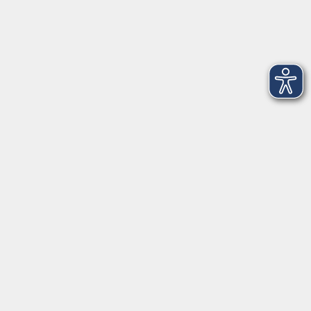
Dienstag
09:00 - 12:00 und 13:00 - 16:00 Uhr
Mittwoch
09:00 - 12:00 und 13:00 - 16:00 Uhr
Donnerstag
09:00 - 12:00 und 13:00 - 16:00 Uhr
Freitag
09:00 - 12:00 Uhr
Die Volkshochschule Dreiländereck wird mitfinanziert durch
Steuermittel auf der Grundlage des von den Abgeordneten des
Sächsischen Landtags beschlossenen Haushalts.