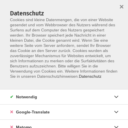
×
Datenschutz
Cookies sind kleine Datenmengen, die von einer Website
gesendet und vom Webbrowser des Nutzers während des
Surfens auf dem Computer des Nutzers gespeichert
Skip to main content
werden. Ihr Browser speichert jede Nachricht in einer
kleinen Datei, die Cookie genannt wird. Wenn Sie eine
weitere Seite vom Server anfordern, sendet Ihr Browser
Der Kurs konnte nicht gefunden werden.
das Cookie an den Server zurück. Cookies wurden als
zuverlässiger Mechanismus für Websites entwickelt, um
sich Informationen zu merken oder die Surfaktivitäten des
Benutzers aufzuzeichnen. Bitte willigen Sie in die
Verwendung von Cookies ein. Weitere Informationen finden
Impressum
Sie in unseren Datenschutzhinweisen.
Datenschutz
Datenschutzerklärung
AGB
Notwendig
Widerrufsbelehrung
Barrierefreiheit
Google-Translate
Widerruf
Matomo