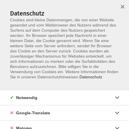
×
Datenschutz
Cookies sind kleine Datenmengen, die von einer Website
gesendet und vom Webbrowser des Nutzers während des
Surfens auf dem Computer des Nutzers gespeichert
Skip to main content
werden. Ihr Browser speichert jede Nachricht in einer
kleinen Datei, die Cookie genannt wird. Wenn Sie eine
weitere Seite vom Server anfordern, sendet Ihr Browser
das Cookie an den Server zurück. Cookies wurden als
Fortbildung für Erzieher
zuverlässiger Mechanismus für Websites entwickelt, um
sich Informationen zu merken oder die Surfaktivitäten des
Benutzers aufzuzeichnen. Bitte willigen Sie in die
Verwendung von Cookies ein. Weitere Informationen finden
Sie in unseren Datenschutzhinweisen.
Datenschutz
25 Kurse
Notwendig
zurück zu Erzieherfortbildung
Google-Translate
Eva Wunsch
Fachbereich Arbeit, Beruf und
Matomo
Digitales