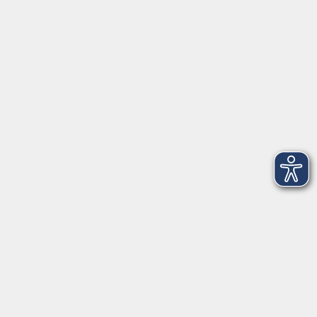
Aktuelles
Projekte
Informationen
Über uns
Rechtliches
Impressum
Datenschutzerklärung
AGB
Widerrufsbelehrung
Barrierefreiheit
Widerruf