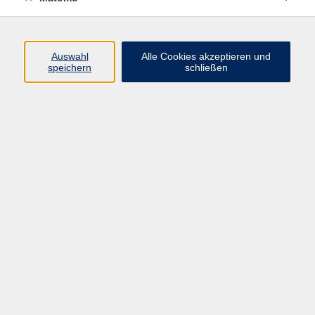
Programm
Auswahl
Alle Cookies akzeptieren und
speichern
schließen
Gesellschaft
Kultur
Gesundheit
Sprachen
Beruf
jungeVHS
Digitales
vhs.Media
JKON
Inhalte