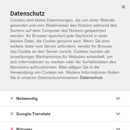
×
Datenschutz
Cookies sind kleine Datenmengen, die von einer Website
gesendet und vom Webbrowser des Nutzers während des
Surfens auf dem Computer des Nutzers gespeichert
Skip to main content
werden. Ihr Browser speichert jede Nachricht in einer
kleinen Datei, die Cookie genannt wird. Wenn Sie eine
weitere Seite vom Server anfordern, sendet Ihr Browser
Der Kurs konnte nicht gefunden werden.
das Cookie an den Server zurück. Cookies wurden als
zuverlässiger Mechanismus für Websites entwickelt, um
sich Informationen zu merken oder die Surfaktivitäten des
Benutzers aufzuzeichnen. Bitte willigen Sie in die
Verwendung von Cookies ein. Weitere Informationen finden
Impressum
Sie in unseren Datenschutzhinweisen.
Datenschutz
Datenschutzerklärung
AGB
Notwendig
Widerrufsbelehrung
Barrierefreiheit
Google-Translate
Widerruf
Matomo