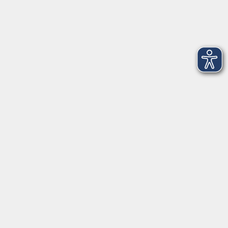
Dienstag
09:00 - 12:00 und 13:00 - 16:00 Uhr
Mittwoch
09:00 - 12:00 und 13:00 - 16:00 Uhr
Donnerstag
09:00 - 12:00 und 13:00 - 16:00 Uhr
Freitag
09:00 - 12:00 Uhr
Die Volkshochschule Dreiländereck wird mitfinanziert durch
Steuermittel auf der Grundlage des von den Abgeordneten des
Sächsischen Landtags beschlossenen Haushalts.