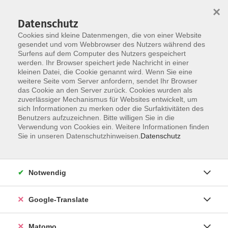
×
Datenschutz
Cookies sind kleine Datenmengen, die von einer Website
gesendet und vom Webbrowser des Nutzers während des
Surfens auf dem Computer des Nutzers gespeichert
Skip to main content
werden. Ihr Browser speichert jede Nachricht in einer
kleinen Datei, die Cookie genannt wird. Wenn Sie eine
weitere Seite vom Server anfordern, sendet Ihr Browser
Der Kurs konnte nicht gefunden werden.
das Cookie an den Server zurück. Cookies wurden als
zuverlässiger Mechanismus für Websites entwickelt, um
sich Informationen zu merken oder die Surfaktivitäten des
Benutzers aufzuzeichnen. Bitte willigen Sie in die
Verwendung von Cookies ein. Weitere Informationen finden
Impressum
Sie in unseren Datenschutzhinweisen.
Datenschutz
Datenschutzerklärung
AGB
Notwendig
Widerrufsbelehrung
Barrierefreiheit
Google-Translate
Widerruf
Matomo