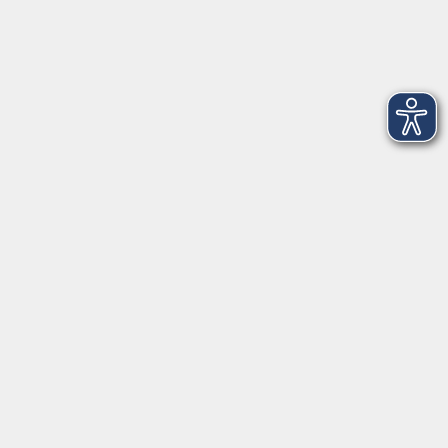
Dienstag
09:00 - 12:00 und 13:00 - 16:00 Uhr
Mittwoch
09:00 - 12:00 und 13:00 - 16:00 Uhr
Donnerstag
09:00 - 12:00 und 13:00 - 16:00 Uhr
Freitag
09:00 - 12:00 Uhr
Die Volkshochschule Dreiländereck wird mitfinanziert durch
Steuermittel auf der Grundlage des von den Abgeordneten des
Sächsischen Landtags beschlossenen Haushalts.