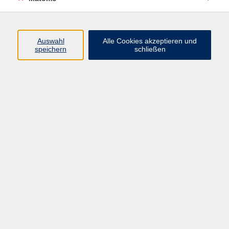
Programm
Auswahl
Alle Cookies akzeptieren und
speichern
schließen
Gesellschaft
Kultur
Gesundheit
Sprachen
Beruf
jungeVHS
Digitales
vhs.Media
JKON
Inhalte