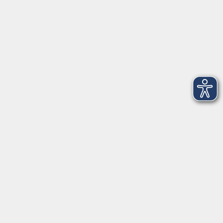
Startseite
Aktuelles
Projekte
Informationen
Über uns
Rechtliches
Impressum
Datenschutzerklärung
AGB
Widerrufsbelehrung
Barrierefreiheit
Widerruf