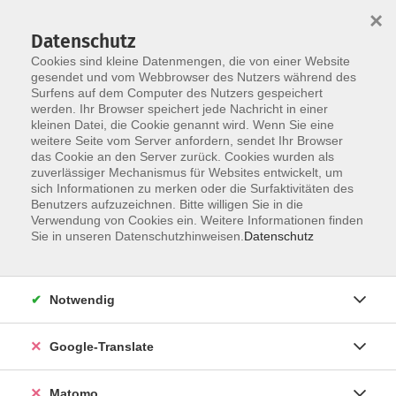
×
Datenschutz
Cookies sind kleine Datenmengen, die von einer Website
gesendet und vom Webbrowser des Nutzers während des
Surfens auf dem Computer des Nutzers gespeichert
Skip to main content
werden. Ihr Browser speichert jede Nachricht in einer
kleinen Datei, die Cookie genannt wird. Wenn Sie eine
weitere Seite vom Server anfordern, sendet Ihr Browser
das Cookie an den Server zurück. Cookies wurden als
zuverlässiger Mechanismus für Websites entwickelt, um
sich Informationen zu merken oder die Surfaktivitäten des
Benutzers aufzuzeichnen. Bitte willigen Sie in die
Verwendung von Cookies ein. Weitere Informationen finden
Sie in unseren Datenschutzhinweisen.
Datenschutz
Sie sind hier:
Kultur- Gestalten
Handwerk/Kunsthandwerk
Notwendig
Sommerakademie - Letní Akademie 2026
Google-Translate
Českou verzi najdete níže.
Matomo