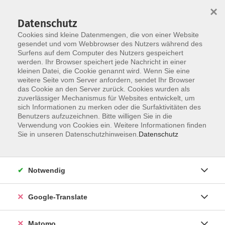
×
Datenschutz
Cookies sind kleine Datenmengen, die von einer Website
gesendet und vom Webbrowser des Nutzers während des
Surfens auf dem Computer des Nutzers gespeichert
Skip to main content
werden. Ihr Browser speichert jede Nachricht in einer
kleinen Datei, die Cookie genannt wird. Wenn Sie eine
weitere Seite vom Server anfordern, sendet Ihr Browser
das Cookie an den Server zurück. Cookies wurden als
zuverlässiger Mechanismus für Websites entwickelt, um
sich Informationen zu merken oder die Surfaktivitäten des
Benutzers aufzuzeichnen. Bitte willigen Sie in die
Verwendung von Cookies ein. Weitere Informationen finden
Sie in unseren Datenschutzhinweisen.
Datenschutz
Sie sind hier:
Kultur- Gestalten
Handwerk/Kunsthandwerk
Notwendig
Talentkurs Bildende Kunst Bautzen
Google-Translate
Du willst an einer Kunsthochschule studieren, deine
Matomo