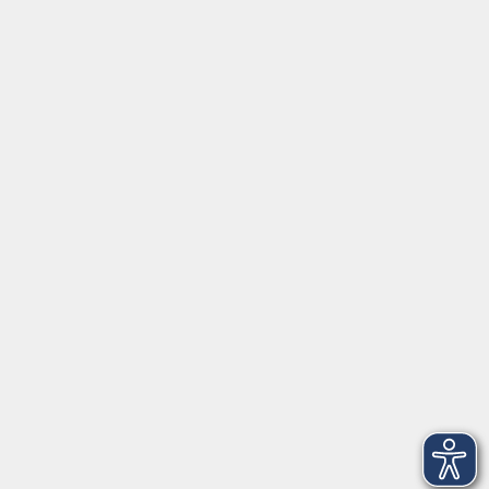
Aktuelles
Projekte
Informationen
Über uns
Rechtliches
Impressum
Datenschutzerklärung
AGB
Widerrufsbelehrung
Barrierefreiheit
Widerruf
Volkshochschule Dreiländereck