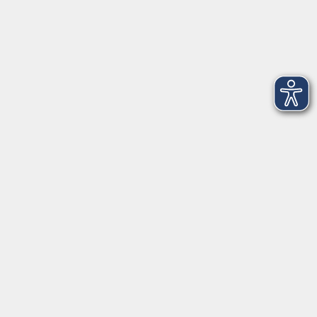
Volkshochschule Dreiländereck
Poststraße 8
02708 Löbau
info@vhs-dle.de
Tel. Löbau: 03585 - 41 77 442
Tel. Zittau: 03585 - 41 77 448
Tel. Görlitz: 03581 - 40 37 43
Tel. Niesky: 03588 - 20 19 63
Tel. Weißwasser: 03576 - 27 83 0
Öffnungszeiten - Ferien