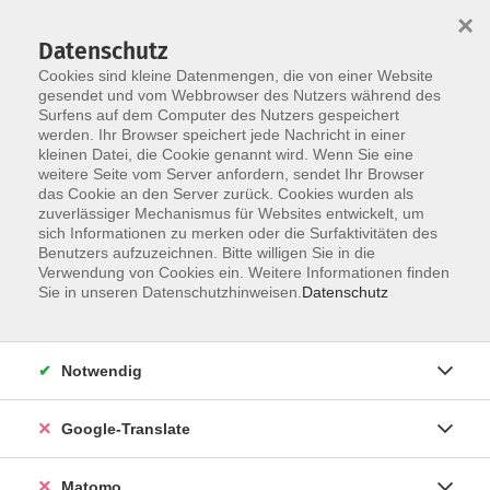
×
Datenschutz
Cookies sind kleine Datenmengen, die von einer Website
gesendet und vom Webbrowser des Nutzers während des
Surfens auf dem Computer des Nutzers gespeichert
Skip to main content
werden. Ihr Browser speichert jede Nachricht in einer
kleinen Datei, die Cookie genannt wird. Wenn Sie eine
weitere Seite vom Server anfordern, sendet Ihr Browser
das Cookie an den Server zurück. Cookies wurden als
zuverlässiger Mechanismus für Websites entwickelt, um
sich Informationen zu merken oder die Surfaktivitäten des
Benutzers aufzuzeichnen. Bitte willigen Sie in die
Verwendung von Cookies ein. Weitere Informationen finden
Sie in unseren Datenschutzhinweisen.
Datenschutz
Sie sind hier:
Kultur- Gestalten
Handwerk/Kunsthandwerk
Notwendig
Kreatives Klöppeln - Spaß am traditionellen
Google-Translate
Handwerk
Matomo