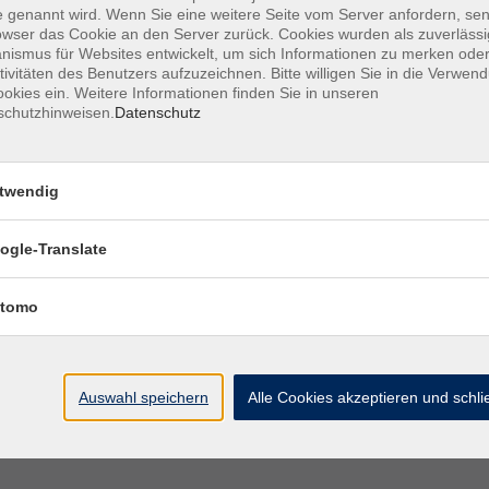
 genannt wird. Wenn Sie eine weitere Seite vom Server anfordern, se
aus Leipzig Dr. Marianne Risch-Stolz.
owser das Cookie an den Server zurück. Cookies wurden als zuverlässi
ismus für Websites entwickelt, um sich Informationen zu merken oder
tivitäten des Benutzers aufzuzeichnen. Bitte willigen Sie in die Verwen
okies ein. Weitere Informationen finden Sie in unseren
schutzhinweisen.
Datenschutz
twendig
ogle-Translate
tomo
Auswahl speichern
Alle Cookies akzeptieren und schl