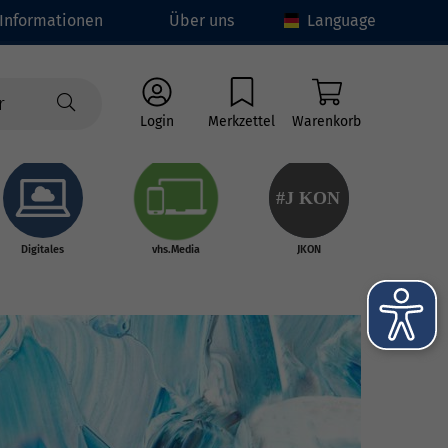
Informationen
Über uns
Language
Login
Merkzettel
Warenkorb
#J
K
ON
Digitales
vhs.Media
JKON