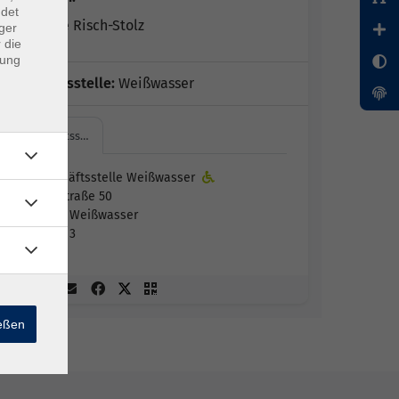
ndet
Marianne Risch-Stolz
ger
 die
dung
Geschäftsstelle:
Weißwasser
Geschäftss…
Geschäftsstelle Weißwasser
Jahnstraße 50
02943 Weißwasser
Raum 3
ießen