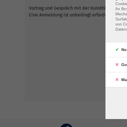
Cookie
Vortrag und Gespräch mit der Kunsthistorikerin 
Ihr Br
Mechan
Eine Anmeldung ist unbedingt erforderlich.
Surfak
von Co
Daten
No
Go
Ma