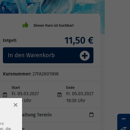
11,50 €
Entgelt:
In den Warenkorb
Kursnummer:
27FA2601WW
Start
Ende
Fr. 05.03.2027
Fr. 05.03.2027
18:00 Uhr
19:30 Uhr
×
1 Veranstaltung Termin
rs
ei, die
Dozent*in: