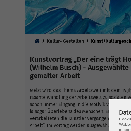
Sie sind hier:
Kultur- Gestalten
Kunst/Kulturgesch
Kunstvortrag „Der eine trägt Ho
(Wilhelm Busch) - Ausgewählte 
gemalter Arbeit
Meist wird das Thema Arbeitswelt mit dem 19.J
rasante Wandlung der Arbeitswelt zu sozialen V
schon immer Eingang in die Motivik von Gemäld
ja sogar Überlebens des Menschen. Erzählerisc
Dat
verarbeiteten die Künstler vergangener Jahrhu
Cookie
Webbr
Arbeit“. Im Vortrag werden ausgewählte Position
gespei