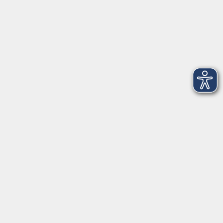
info@vhs-dle.de
Tel. Löbau: 03585 - 41 77 442
Tel. Zittau: 03585 - 41 77 448
Tel. Görlitz: 03581 - 40 37 43
Tel. Niesky: 03588 - 20 19 63
Tel. Weißwasser: 03576 - 27 83 0
Öffnungszeiten - Ferien
Montag
09:00 - 12:00 Uhr
Dienstag
09:00 - 12:00 und 13:00 - 16:00 Uhr
Mittwoch
09:00 - 12:00 und 13:00 - 16:00 Uhr
Donnerstag
09:00 - 12:00 und 13:00 - 16:00 Uhr
Freitag
09:00 - 12:00 Uhr