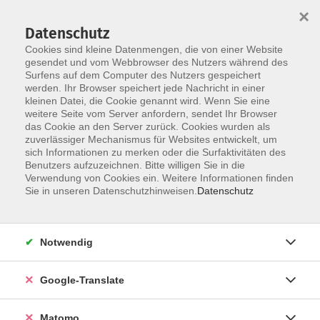
×
Datenschutz
Cookies sind kleine Datenmengen, die von einer Website
gesendet und vom Webbrowser des Nutzers während des
Surfens auf dem Computer des Nutzers gespeichert
Skip to main content
werden. Ihr Browser speichert jede Nachricht in einer
kleinen Datei, die Cookie genannt wird. Wenn Sie eine
weitere Seite vom Server anfordern, sendet Ihr Browser
das Cookie an den Server zurück. Cookies wurden als
zuverlässiger Mechanismus für Websites entwickelt, um
sich Informationen zu merken oder die Surfaktivitäten des
Benutzers aufzuzeichnen. Bitte willigen Sie in die
Verwendung von Cookies ein. Weitere Informationen finden
Sie in unseren Datenschutzhinweisen.
Datenschutz
Sie sind hier:
Kultur- Gestalten
Kunst/Kulturgeschichte
Notwendig
Kunstvortrag: „Die wahre Kunst ist eine Kunst
Google-Translate
des Weglassens.“ (Oskar Kokoschka)
Matomo