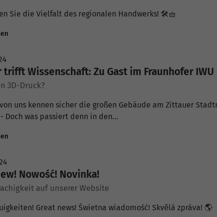
n Sie die Vielfalt des regionalen Handwerks! 🛠️🧺
sen
24
 trifft Wissenschaft: Zu Gast im Fraunhofer IWU 
n 3D-Druck?
von uns kennen sicher die großen Gebäude am Zittauer Stadtr
- Doch was passiert denn in den…
sen
24
New! Nowość! Novinka!
achigkeit auf unserer Website
uigkeiten! Great news! Świetna wiadomość! Skvělá zpráva! 🌎