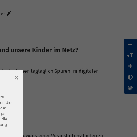
ler 🌾
 und unsere Kinder im Netz?
le hinterlassen tagtäglich Spuren im digitalen
×
rs
ei, die
ndet
ger
 die
dung
Kurse mit jeweils einer Veranstaltung finden zu