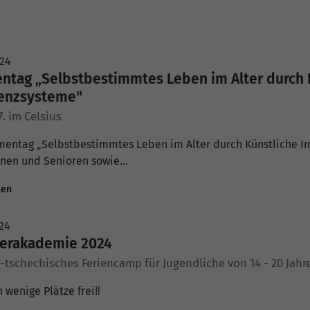
024
tag „Selbstbestimmtes Leben im Alter durch K
tenzsysteme"
. im Celsius
entag „Selbstbestimmtes Leben im Alter durch Künstliche Int
nnen und Senioren sowie…
sen
24
rakademie 2024
-tschechisches Feriencamp für Jugendliche von 14 - 20 Jahr
 wenige Plätze frei‼️