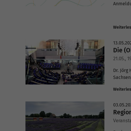
Anmeldu
Weiterle
13.05.20
Die (O
21.05., 
Dr. Jörg
Sachsen,
Weiterle
03.05.20
Region
Veranst