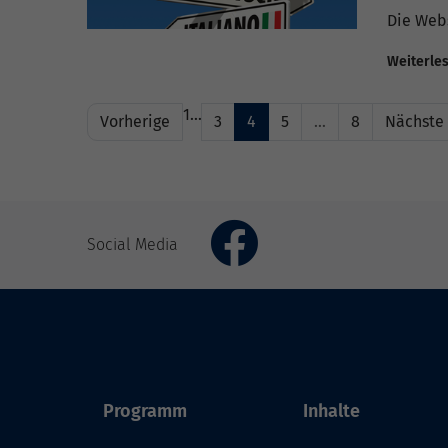
Die Webs
Weiterle
1
…
Vorherige
3
4
5
…
8
Nächste
Social Media
Programm
Inhalte