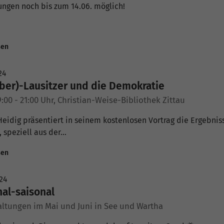
ngen noch bis zum 14.06. möglich!
sen
24
ber)-Lausitzer und die Demokratie
19:00 - 21:00 Uhr, Christian-Weise-Bibliothek Zittau
 Heidig präsentiert in seinem kostenlosen Vortrag die Ergebni
 speziell aus der…
sen
24
al-saisonal
altungen im Mai und Juni in See und Wartha