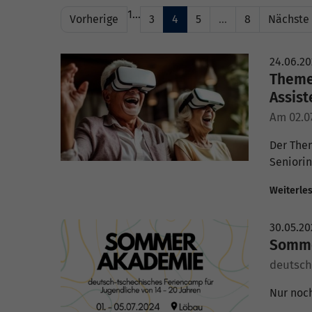
1
…
Vorherige
3
4
5
…
8
Nächste
24.06.2
Themen
Assis
Am 02.07
Der Them
Seniori
Weiterle
30.05.20
Somme
deutsch
Nur noch