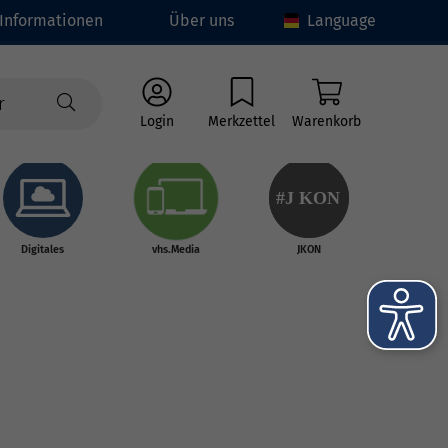
Informationen
Über uns
Language
Login
Merkzettel
Warenkorb
#J
K
ON
Digitales
vhs.Media
JKON